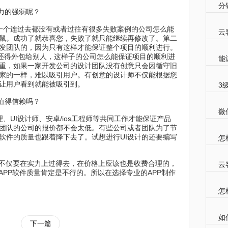
分
力的强弱呢？
个连过去都没有或者过往有很多失败案例的公司怎么能
云
鼠。成功了就恭喜您，失败了就只能继续再修改了。第二
发团队的，因为只有这样才能保证整个项目的顺利进行。
程还得外包给别人，这样子的公司怎么能保证项目的顺利进
能
重，如果一家开发公司的设计团队没有创意只会因循守旧
家的一样，难以吸引用户。有创意的设计师不仅能根据您
让用户看到就能被吸引到。
3
值得信赖吗？
微
I设计师、安卓/ios工程师等共同工作才能保证产品
团队的公司的报价都不会太低。有些公司或者团队为了节
软件的质量也跟着降下去了。试想进行UI设计的还要编写
怎
。
不仅要在实力上过得去，在价格上应该也是收费合理的，
云
APP软件质量肯定是不行的。所以在选择专业的APP制作
怎
如
下一篇