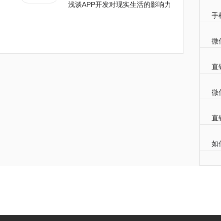
浅谈APP开发对现实生活的影响力
手
微
直
微
直
如